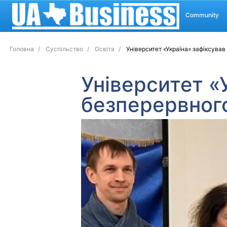
Community
Головна
Суспільство
Освіта
Університет «Україна» зафіксував
Університет «
безперервного