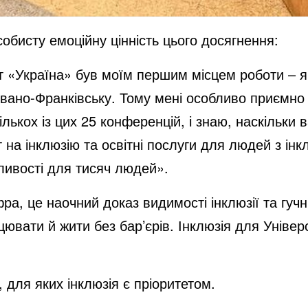
бисту емоційну цінність цього досягнення:
т «Україна» був моїм першим місцем роботи – я
Івано-Франківську. Тому мені особливо приємно в
лькох із цих 25 конференцій, і знаю, наскільки 
 на інклюзію та освітні послуги для людей з інк
жливості для тисяч людей».
ра, це наочний доказ видимості інклюзії та гуч
ювати й жити без бар’єрів. Інклюзія для Уніве
для яких інклюзія є пріоритетом.