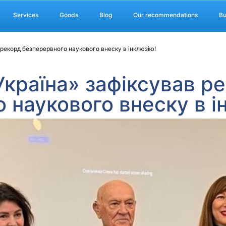
Services
Goods
Blog
Our recommendations
Bu
 рекорд безперервного наукового внеску в інклюзію!
Україна» зафіксував р
 наукового внеску в і