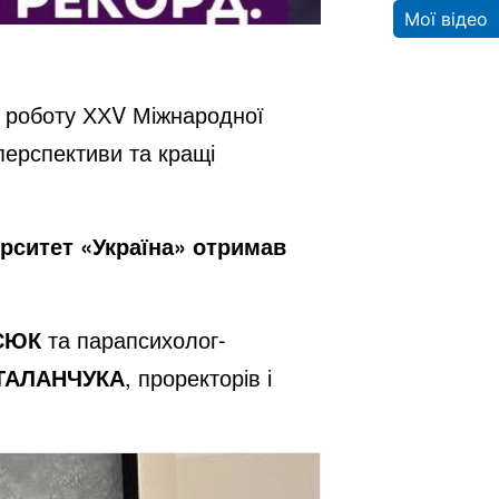
Мої відео
а роботу ХХV Міжнародної
перспективи та кращі
ерситет «Україна» отримав
СЮК
та парапсихолог-
 ТАЛАНЧУКА
, проректорів і