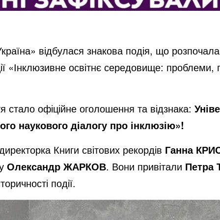
Україна» відбулася знакова подія, що розпочал
ії «Інклюзивне освітнє середовище: проблеми, 
 стало офіційне оголошення та відзнака:
Унів
ого наукового діалогу про інклюзію»!
директорка Книги світових рекордів
Ганна КРИ
ту
Олександр ЖАРКОВ
. Вони привітали
Петра
торичності події.