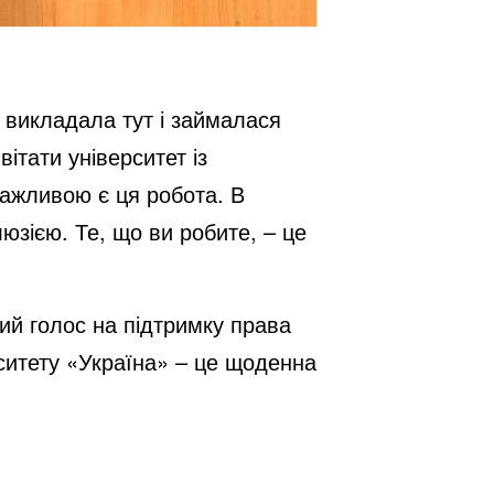
 викладала тут і займалася
ітати університет із
важливою є ця робота. В
люзією. Те, що ви робите, – це
ний голос на підтримку права
рситету «Україна» – це щоденна