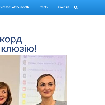
sinesses of the month
Events
About us
екорд
нклюзію!