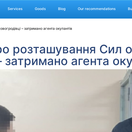
Services
Goods
Blog
Our recommendations
Bu
вогродівці – затримано агента окупантів
ро розташування Сил 
– затримано агента ок