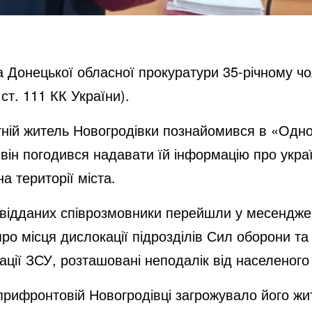
а Донецької обласної прокуратури 35-річному ч
 ст. 111 КК України).
ітній житель Новогродівки познайомився в «Одн
 він погодився надавати їй інформацію про украї
а території міста.
звідданих співрозмовники перейшли у месендже
про місця дислокації підрозділів Сил оборони т
кації ЗСУ, розташовані неподалік від населеного
рифронтовій Новогродівці загрожувало його жи