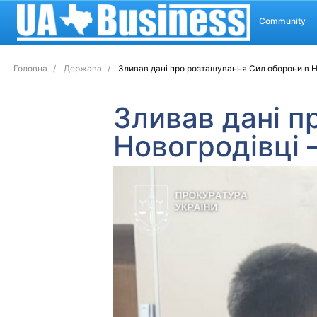
Community
Головна
Держава
Зливав дані про розташування Сил оборони в Но
Зливав дані п
Новогродівці 