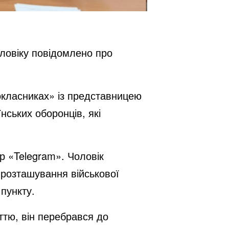
оловіку повідомлено про
окласниках» із представницею
нських оборонців, які
р «Telegram». Чоловік
а розташування військової
 пункту.
ттю, він перебрався до