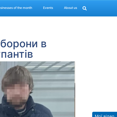
sinesses of the month
Events
About us
оборони в
упантів
Мої відео