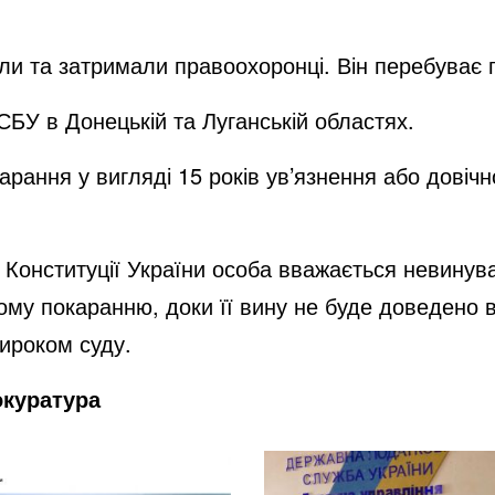
рили та затримали правоохоронці. Він перебуває 
СБУ в Донецькій та Луганській областях.
арання у вигляді 15 років ув’язнення або довічн
2 Конституції України особа вважається невинува
му покаранню, доки її вину не буде доведено в
ироком суду.
окуратура